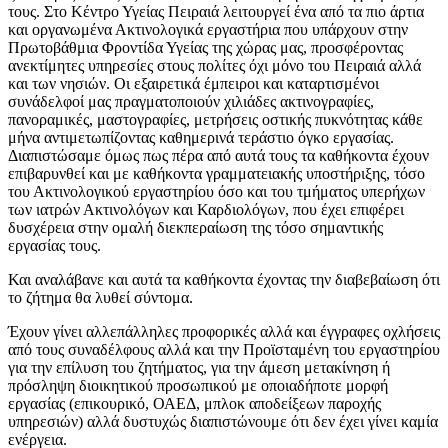
τους. Στο Κέντρο Υγείας Πειραιά λειτουργεί ένα από τα πιο άρτια
και οργανωμένα Ακτινολογικά εργαστήρια που υπάρχουν στην
Πρωτοβάθμια Φροντίδα Υγείας της χώρας μας, προσφέροντας
ανεκτίμητες υπηρεσίες στους πολίτες όχι μόνο του Πειραιά αλλά
και των νησιών. Οι εξαιρετικά έμπειροι και καταρτισμένοι
συνάδελφοί μας πραγματοποιούν χιλιάδες ακτινογραφίες,
πανοραμικές, μαστογραφίες, μετρήσεις οστικής πυκνότητας κάθε
μήνα αντιμετωπίζοντας καθημερινά τεράστιο όγκο εργασίας.
Διαπιστώσαμε όμως πως πέρα από αυτά τους τα καθήκοντα έχουν
επιβαρυνθεί και με καθήκοντα γραμματειακής υποστήριξης, τόσο
του Ακτινολογικού εργαστηρίου όσο και του τμήματος υπερήχων
των ιατρών Ακτινολόγων και Καρδιολόγων, που έχει επιφέρει
δυσχέρεια στην ομαλή διεκπεραίωση της τόσο σημαντικής
εργασίας τους.
Και αναλάβανε και αυτά τα καθήκοντα έχοντας την διαβεβαίωση ότι
το ζήτημα θα λυθεί σύντομα.
Έχουν γίνει αλλεπάλληλες προφορικές αλλά και έγγραφες οχλήσεις
από τους συναδέλφους αλλά και την Προϊσταμένη του εργαστηρίου
για την επίλυση του ζητήματος, για την άμεση μετακίνηση ή
πρόσληψη διοικητικού προσωπικού με οποιαδήποτε μορφή
εργασίας (επικουρικό, ΟΑΕΔ, μπλοκ αποδείξεων παροχής
υπηρεσιών) αλλά δυστυχώς διαπιστώνουμε ότι δεν έχει γίνει καμία
ενέργεια.