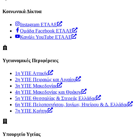
Κοινωνικά Δίκτυα
Instagram ΕΤΑΑΕ
Ομάδα Facebook ΕΤΑΑΕ
Κανάλι YouTube ΕΤΑΑΕ
Υγειονομικές Περιφέρειες
1η ΥΠΕ Αττικής
2η ΥΠΕ Πειραιώς και Αιγαίου
3η ΥΠΕ Μακεδονίας
4η ΥΠΕ Μακεδονίας και Θράκης
5η ΥΠΕ Θεσσαλίας & Στερεάς Ελλάδας
6η ΥΠΕ Πελοποννήσου, Ιονίων, Ηπείρου & Δ. Ελλάδας
7η ΥΠΕ Κρήτης
Υπουργείο Υγείας