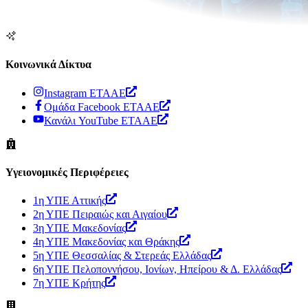
Κοινωνικά Δίκτυα
Instagram ΕΤΑΑΕ
Ομάδα Facebook ΕΤΑΑΕ
Κανάλι YouTube ΕΤΑΑΕ
Υγειονομικές Περιφέρειες
1η ΥΠΕ Αττικής
2η ΥΠΕ Πειραιώς και Αιγαίου
3η ΥΠΕ Μακεδονίας
4η ΥΠΕ Μακεδονίας και Θράκης
5η ΥΠΕ Θεσσαλίας & Στερεάς Ελλάδας
6η ΥΠΕ Πελοποννήσου, Ιονίων, Ηπείρου & Δ. Ελλάδας
7η ΥΠΕ Κρήτης